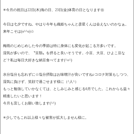
✳︎今月の祝日は22日(木)海の日、23日(金)体育の日となります㊗︎
今日は七夕ですね。やはり今年も織姫ちゃんと彦星くんは会えないのかなぁ。
来年こそは(o^^o)☆
梅雨のじめじめした今の季節は特に身体にも変化が起こる方多いです。
湿気が多いので、〝豆類〟を摂ると良いそうです。小豆、大豆、ひよこ豆な
ど？私は毎日大好きな納豆食べてます(^○^)
水分塩分も忘れずに☆塩分摂取はお味噌汁が良いですね♪コロナ対策もしつつ、
湿気に負けず、笑顔で過ごせます様に（^人^）
もっと勉強していかなくては、としみじみと感じる6月でした。これからも益々
精進したいと思います！
今月も宜しくお願い致します(^^)
✳︎少しでもこれ以上様々な被害が拡大しません様に。