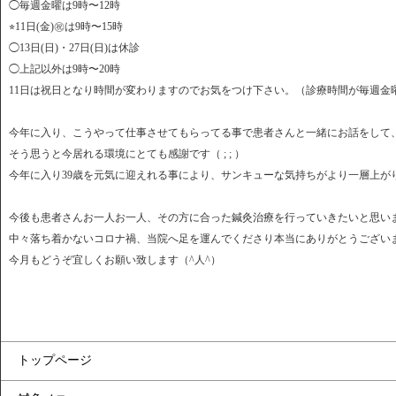
◯毎週金曜は9時〜12時
⭐︎11日(金)㊗︎は9時〜15時
◯13日(日)・27日(日)は休診
◯上記以外は9時〜20時
11日は祝日となり時間が変わりますのでお気をつけ下さい。（診療時間が毎週金
今年に入り、こうやって仕事させてもらってる事で患者さんと一緒にお話をして
そう思うと今居れる環境にとても感謝です（ ; ; ）
今年に入り39歳を元気に迎えれる事により、サンキューな気持ちがより一層上が
今後も患者さんお一人お一人、その方に合った鍼灸治療を行っていきたいと思います
中々落ち着かないコロナ禍、当院へ足を運んでくださり本当にありがとうござい
今月もどうぞ宜しくお願い致します（^人^）
トップページ