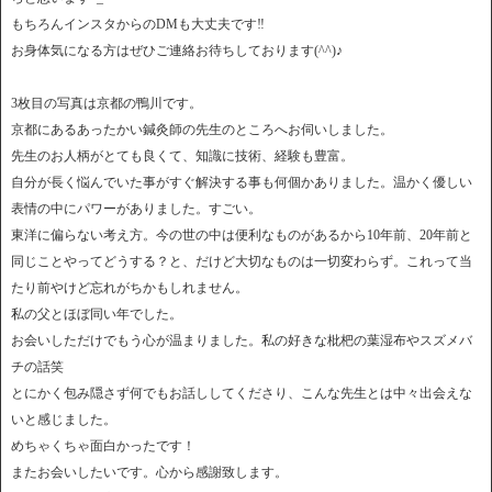
もちろんインスタからのDMも大丈夫です‼︎
お身体気になる方はぜひご連絡お待ちしております(^^)♪
3枚目の写真は京都の鴨川です。
京都にあるあったかい鍼灸師の先生のところへお伺いしました。
先生のお人柄がとても良くて、知識に技術、経験も豊富。
自分が長く悩んでいた事がすぐ解決する事も何個かありました。温かく優しい
表情の中にパワーがありました。すごい。
東洋に偏らない考え方。今の世の中は便利なものがあるから10年前、20年前と
同じことやってどうする？と、だけど大切なものは一切変わらず。これって当
たり前やけど忘れがちかもしれません。
私の父とほぼ同い年でした。
お会いしただけでもう心が温まりました。私の好きな枇杷の葉湿布やスズメバ
チの話笑
とにかく包み隠さず何でもお話ししてくださり、こんな先生とは中々出会えな
いと感じました。
めちゃくちゃ面白かったです！
またお会いしたいです。心から感謝致します。