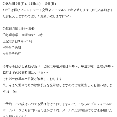
◯休診日 6日(月)、11日(土)、 19日(日)
⭐︎19日は再びフレンドマート交野店にてマルシェ出店致します＼(^^)／詳細はま
たお伝えしますので宜しくお願い致します(*^^*)
◯毎週月曜 14時〜20時
◯毎週水曜・金曜 9時〜12時
上記以外は9時〜20時
✳︎完全予約制
✳︎当日予約可
今年からは少し変動があり、当院は毎週月曜は14時〜、毎週水曜・金曜が9時〜
12時までの診療時間になります⭐︎
それ以外は基本土日祝と診療しております。
又、今まで通り毎月の診療予定を提示致しますのでご確認宜しくお願い致しま
すm(_ _)m
ご予約、ご相談はいつでも受け付けておりますので、こちらのプロフィールの
ホームページよりお問い合わせかご予約、メール又はお電話にてご連絡頂けた
らと思います^_^