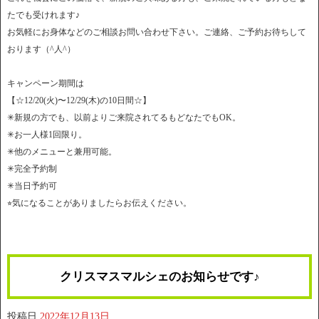
たでも受けれます♪
お気軽にお身体などのご相談お問い合わせ下さい。ご連絡、ご予約お待ちして
おります（^人^）
キャンペーン期間は
【☆12/20(火)〜12/29(木)の10日間☆】
✳︎新規の方でも、以前よりご来院されてるもどなたでもOK。
✳︎お一人様1回限り。
✳︎他のメニューと兼用可能。
✳︎完全予約制
✳︎当日予約可
⭐︎気になることがありましたらお伝えください。
クリスマスマルシェのお知らせです♪
投稿日
2022年12月13日