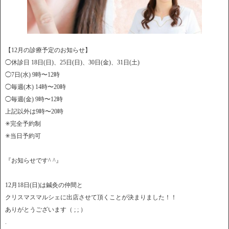
【12月の診療予定のお知らせ】
◯休診日 18日(日)、25日(日)、30日(金)、31日(土)
◯7日(水) 9時〜12時
◯毎週(木) 14時〜20時
◯毎週(金) 9時〜12時
上記以外は9時〜20時
✳︎完全予約制
✳︎当日予約可
『お知らせです^ ^』
12月18日(日)は鍼灸の仲間と
クリスマスマルシェに出店させて頂くことが決まりました！！
ありがとうございます（ ; ; ）
.