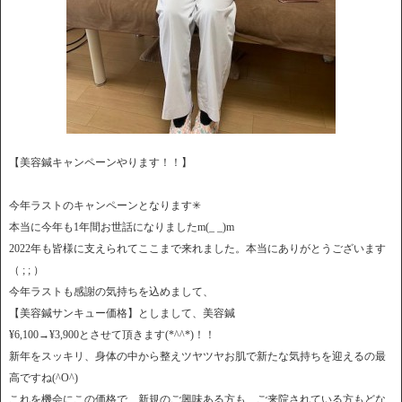
【美容鍼キャンペーンやります！！】
今年ラストのキャンペーンとなります✳︎
本当に今年も1年間お世話になりましたm(_ _)m
2022年も皆様に支えられてここまで来れました。本当にありがとうございます
（ ; ; ）
今年ラストも感謝の気持ちを込めまして、
【美容鍼サンキュー価格】としまして、美容鍼
¥6,100→¥3,900とさせて頂きます(*^^*)！！
新年をスッキリ、身体の中から整えツヤツヤお肌で新たな気持ちを迎えるの最
高ですね(^O^)
これを機会にこの価格で、新規のご興味ある方も、ご来院されている方もどな