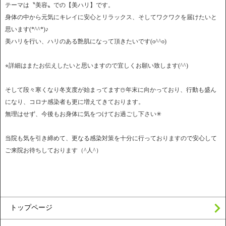
テーマは〝美容〟での【美ハリ】です。
身体の中から元気にキレイに安心とリラックス、そしてワクワクを届けたいと
思います(*^^*)♪
美ハリを行い、ハリのある艶肌になって頂きたいです(o^^o)
⭐︎詳細はまたお伝えしたいと思いますので宜しくお願い致します(^^)
そして段々寒くなり冬支度が始まってます☃️年末に向かっており、行動も盛ん
になり、コロナ感染者も更に増えてきております。
無理はせず、今後もお身体に気をつけてお過ごし下さい✳︎
当院も気を引き締めて、更なる感染対策を十分に行っておりますので安心して
ご来院お待ちしております（^人^）
トップページ