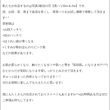
私たちが出店するのは写真3枚目の⑦【美ハリHiro＆Aki】です。
頭、お顔、首、肩まで血流を良くし、美容ハリをお試し価格で体験して頂きま
す^ ^
背術後は
○お顔スッキリ
○目がパッチリ
○ほうれい線が薄くなる
○くすみが取れほんのりピンク肌
などの効果があります。
お肌が柔らかくなり、触りたくなるツヤ肌へと導き〝笑顔肌〟になります(*^^*)
心とからだが笑顔になります様しっかりとみさせて頂きます。
ぎゅっと詰まった内容となっております！！
ぜひお気軽に楽しんでもらえたらと思います♪
他にもたくさんの出店されておりスイーツもあります(o^^o)お時間ある方はぜひ
ご来場お待ちしてます♪