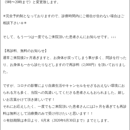
《9時〜20時まで》と変更致します。
✳︎完全予約制となっておりますので、診療時間内にご都合が合わない場合はご
相談下さい☺️✳︎
そして、もう一つは一度でもご来院頂いた患者さんにお知らせです。↓↓↓
【再診料、無料のお知らせ】
通常ご来院後2ヶ月過ぎますと、お身体が戻ってしまう事が多く、問診を行った
り、お身体も一から診たりなどしますので再診料（2,000円）を頂いておりまし
た。
ですが、コロナの影響により自粛生活やキャンセルをせざるおえない環境にお
られる方も多く、当院への気遣いしてくださる患者さんもおられました。嬉し
いお言葉かけて頂き嬉しいです！
それにお応えしたく、一度でもご来院頂いた患者さんには2ヶ月を過ぎても再診
料は無料として治療費のみで受け付けたいと思います！！
☆有効期限は本日より、6月末（2020年6月30日まで）までとします。