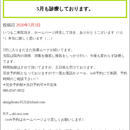
5月も診療しております。
投稿日
2020年5月3日
いつもご来院頂き、ホームページ拝見して頂き、ありがとうございます（^人
^）本当に嬉しく思います（ ; ; ）
5月に入りまだまだ自粛ムードが続いてます。
当院は院内の清掃、消毒を徹底し換気をしっかり行い、今後も変わらず診療し
てます。
時間短縮はさせて頂いてますが、土日祝も空けております。
完全予約制となっておりますので一度お電話かメール、web予約にて体調、予約
時間のご相談下さい^ ^
✳︎完全予約制✳︎当日予約可✳︎不定休
080-8547-0032
akingdream.0121@icloud.com
H.P→aki-acu.com
（web予約はホームページより宜しくお願いします）