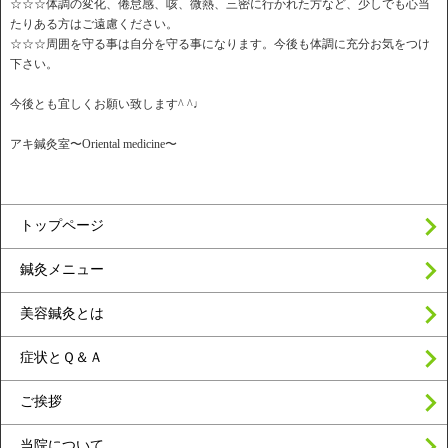
☆☆☆体調の変化、倦怠感、咳、微熱、三密に行かれた方など、少しでも心当
たりある方はご遠慮ください。
☆☆☆周囲を守る事は自分を守る事になります。今後も体調に充分お気をつけ
下さい。
今後とも宜しくお願い致します^ ^♩
アキ鍼灸室〜Oriental medicine〜
トップページ
鍼灸メニュー
美容鍼灸とは
症状とＱ＆Ａ
ご挨拶
当院について