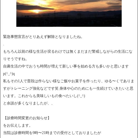
緊急事態宣言がとりあえず解除となりましたね。
.
もちろん以前の様な生活が戻るわけでは無くまだまだ警戒しながらの生活にな
りそうですね。
自粛生活の中でおうち時間が増えて新しい事を始める方も多いかと思います
p(^_^)q
私もその1人で普段は作らない様なご飯やお菓子を作ったり、ゆる〜くでありま
すがトレーニング強化などです笑 身体や心のためにも一生続けていきたいと思
います。これからも美味しいもの食べたいし(^_^)
と余談が多くなりましたが、、
【診療時間変更のお知らせ】
をお伝えします。
当院は診療時間を9時〜21時までの受付としておりましたが