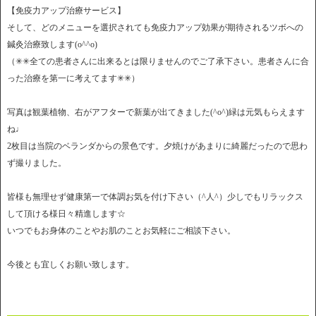
【免疫力アップ治療サービス】
そして、どのメニューを選択されても免疫力アップ効果が期待されるツボへの
鍼灸治療致します(o^^o)
（✳︎✳︎全ての患者さんに出来るとは限りませんのでご了承下さい。患者さんに合
った治療を第一に考えてます✳︎✳︎）
写真は観葉植物、右がアフターで新葉が出てきました(^o^)緑は元気もらえます
ね♩
2枚目は当院のベランダからの景色です。夕焼けがあまりに綺麗だったので思わ
ず撮りました。
皆様も無理せず健康第一で体調お気を付け下さい（^人^）少しでもリラックス
して頂ける様日々精進します☆
いつでもお身体のことやお肌のことお気軽にご相談下さい。
今後とも宜しくお願い致します。